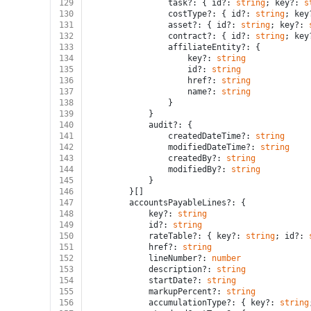
129
				task?: { id?: 
string
; key?: 
s
130
				costType?: { id?: 
string
; key
131
				asset?: { id?: 
string
; key?: 
132
				contract?: { id?: 
string
; key
133
				affiliateEntity?: {
134
					key?: 
string
135
					id?: 
string
136
					href?: 
string
137
					name?: 
string
138
				}
139
			}
140
			audit?: {
141
				createdDateTime?: 
string
142
				modifiedDateTime?: 
string
143
				createdBy?: 
string
144
				modifiedBy?: 
string
145
			}
146
		}[]
147
		accountsPayableLines?: {
148
			key?: 
string
149
			id?: 
string
150
			rateTable?: { key?: 
string
; id?: 
151
			href?: 
string
152
			lineNumber?: 
number
153
			description?: 
string
154
			startDate?: 
string
155
			markupPercent?: 
string
156
			accumulationType?: { key?: 
string