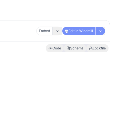
Embed
Edit in Windmill
Code
Schema
Lockfile