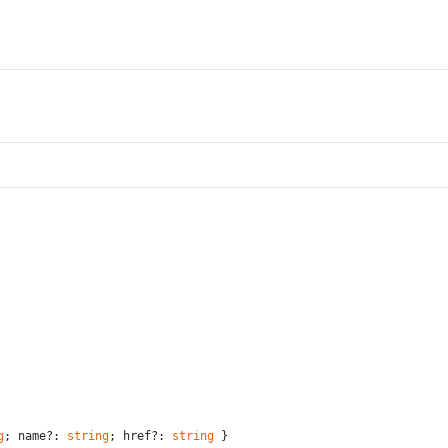
g
; name?: 
string
; href?: 
string
 }