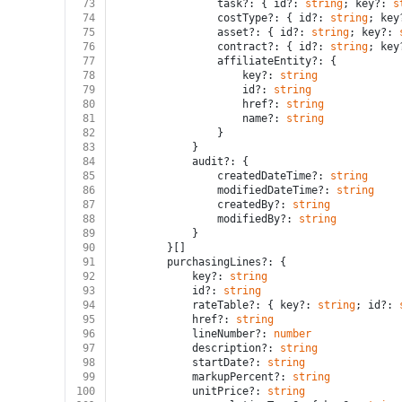
73
				task?: { id?: 
string
; key?: 
s
74
				costType?: { id?: 
string
; key
75
				asset?: { id?: 
string
; key?: 
76
				contract?: { id?: 
string
; key
77
				affiliateEntity?: {
78
					key?: 
string
79
					id?: 
string
80
					href?: 
string
81
					name?: 
string
82
				}
83
			}
84
			audit?: {
85
				createdDateTime?: 
string
86
				modifiedDateTime?: 
string
87
				createdBy?: 
string
88
				modifiedBy?: 
string
89
			}
90
		}[]
91
		purchasingLines?: {
92
			key?: 
string
93
			id?: 
string
94
			rateTable?: { key?: 
string
; id?: 
95
			href?: 
string
96
			lineNumber?: 
number
97
			description?: 
string
98
			startDate?: 
string
99
			markupPercent?: 
string
100
			unitPrice?: 
string