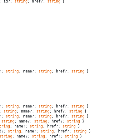
; id?: 
string
; href?: 
string
 }
?: 
string
; name?: 
string
; href?: 
string
 }
?: 
string
; name?: 
string
; href?: 
string
 }
: 
string
; name?: 
string
; href?: 
string
 }
?: 
string
; name?: 
string
; href?: 
string
 }
 
string
; name?: 
string
; href?: 
string
 }
tring
; name?: 
string
; href?: 
string
 }
d?: 
string
; name?: 
string
; href?: 
string
 }
string
; name?: 
string
; href?: 
string
 }