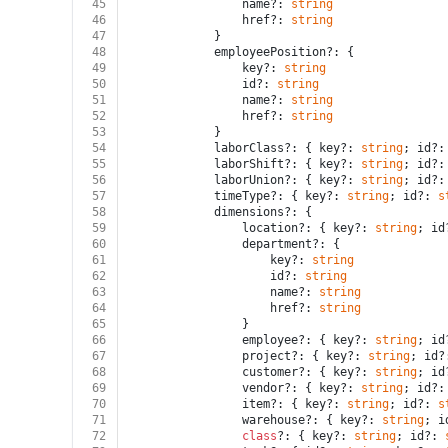
45
				name?: 
string
46
				href?: 
string
47
			}
48
			employeePosition?: {
49
				key?: 
string
50
				id?: 
string
51
				name?: 
string
52
				href?: 
string
53
			}
54
			laborClass?: { key?: 
string
; id?:
55
			laborShift?: { key?: 
string
; id?:
56
			laborUnion?: { key?: 
string
; id?:
57
			timeType?: { key?: 
string
; id?: 
s
58
			dimensions?: {
59
				location?: { key?: 
string
; id
60
				department?: {
61
					key?: 
string
62
					id?: 
string
63
					name?: 
string
64
					href?: 
string
65
				}
66
				employee?: { key?: 
string
; id
67
				project?: { key?: 
string
; id?
68
				customer?: { key?: 
string
; id
69
				vendor?: { key?: 
string
; id?:
70
				item?: { key?: 
string
; id?: 
s
71
				warehouse?: { key?: 
string
; i
72
class
?: { key?: 
string
; id?: 