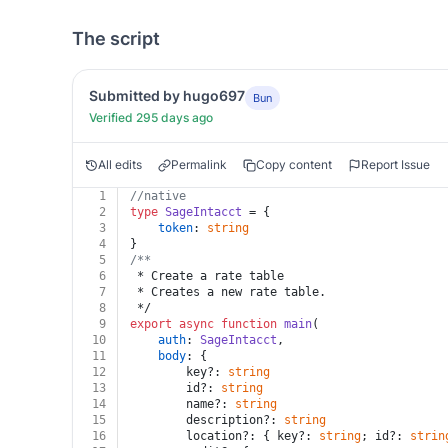
The script
Submitted by hugo697
Bun
Verified 295 days ago
All edits
Permalink
Copy content
Report Issue
1
//native
2
type
SageIntacct
 = {
3
token
: 
string
4
}
5
/**
6
 * Create a rate table
7
 * Creates a new rate table.
8
 */
9
export
async
function
main
(
10
auth
: 
SageIntacct
,
11
body
: {
12
		key?: 
string
13
		id?: 
string
14
		name?: 
string
15
		description?: 
string
16
		location?: { key?: 
string
; id?: 
strin