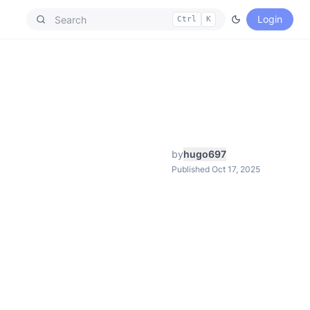
Login
Ctrl
K
by
hugo697
Published Oct 17, 2025