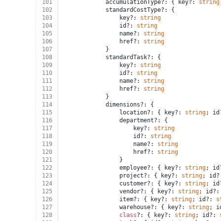
101
			accumulationType?: { key?: 
string
102
			standardCostType?: {
103
				key?: 
string
104
				id?: 
string
105
				name?: 
string
106
				href?: 
string
107
			}
108
			standardTask?: {
109
				key?: 
string
110
				id?: 
string
111
				name?: 
string
112
				href?: 
string
113
			}
114
			dimensions?: {
115
				location?: { key?: 
string
; id
116
				department?: {
117
					key?: 
string
118
					id?: 
string
119
					name?: 
string
120
					href?: 
string
121
				}
122
				employee?: { key?: 
string
; id
123
				project?: { key?: 
string
; id?
124
				customer?: { key?: 
string
; id
125
				vendor?: { key?: 
string
; id?:
126
				item?: { key?: 
string
; id?: 
s
127
				warehouse?: { key?: 
string
; i
128
class
?: { key?: 
string
; id?: 