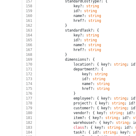
157
			standardCostType?: {
158
				key?: 
string
159
				id?: 
string
160
				name?: 
string
161
				href?: 
string
162
			}
163
			standardTask?: {
164
				key?: 
string
165
				id?: 
string
166
				name?: 
string
167
				href?: 
string
168
			}
169
			dimensions?: {
170
				location?: { key?: 
string
; id
171
				department?: {
172
					key?: 
string
173
					id?: 
string
174
					name?: 
string
175
					href?: 
string
176
				}
177
				employee?: { key?: 
string
; id
178
				project?: { key?: 
string
; id?
179
				customer?: { key?: 
string
; id
180
				vendor?: { key?: 
string
; id?:
181
				item?: { key?: 
string
; id?: 
s
182
				warehouse?: { key?: 
string
; i
183
class
?: { key?: 
string
; id?: 
184
				task?: { id?: 
string
; key?: 
s