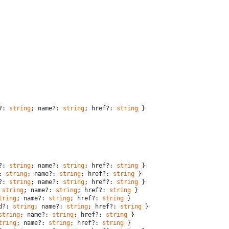
?: 
string
; name?: 
string
; href?: 
string
 }
?: 
string
; name?: 
string
; href?: 
string
 }
: 
string
; name?: 
string
; href?: 
string
 }
?: 
string
; name?: 
string
; href?: 
string
 }
 
string
; name?: 
string
; href?: 
string
 }
tring
; name?: 
string
; href?: 
string
 }
d?: 
string
; name?: 
string
; href?: 
string
 }
string
; name?: 
string
; href?: 
string
 }
tring
; name?: 
string
; href?: 
string
 }