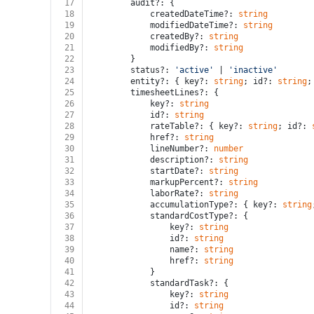
17
		audit?: {
18
			createdDateTime?: 
string
19
			modifiedDateTime?: 
string
20
			createdBy?: 
string
21
			modifiedBy?: 
string
22
		}
23
		status?: 
'active'
 | 
'inactive'
24
		entity?: { key?: 
string
; id?: 
string
;
25
		timesheetLines?: {
26
			key?: 
string
27
			id?: 
string
28
			rateTable?: { key?: 
string
; id?: 
29
			href?: 
string
30
			lineNumber?: 
number
31
			description?: 
string
32
			startDate?: 
string
33
			markupPercent?: 
string
34
			laborRate?: 
string
35
			accumulationType?: { key?: 
string
36
			standardCostType?: {
37
				key?: 
string
38
				id?: 
string
39
				name?: 
string
40
				href?: 
string
41
			}
42
			standardTask?: {
43
				key?: 
string
44
				id?: 
string